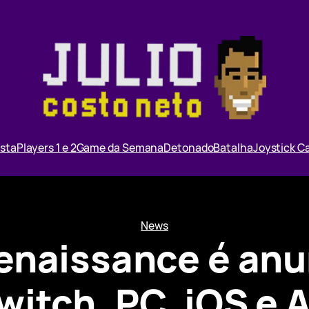
ista
Players 1 e 2
Game da Semana
Detonado
Batalha
Joystick 
News
Renaissance é anu
witch, PC, iOS e 