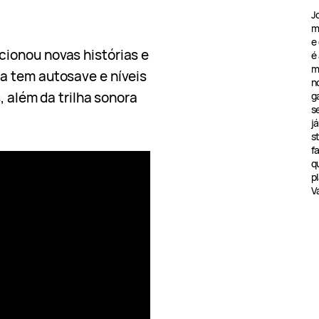
J
m
e
ionou novas histórias e
é
m
a tem autosave e níveis
n
, além da trilha sonora
g
s
j
s
f
q
pl
V