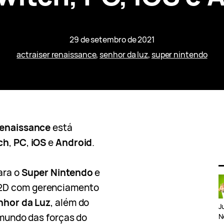
29 de setembro de 2021
actraiser renaissance
, 
senhor da luz
, 
super nintendo
Renaissance
está
ch
,
PC
,
iOS
e
Android
.
ara o
Super Nintendo
e
 2D com gerenciamento
nhor da Luz
, além do
J
o mundo das forças do
N