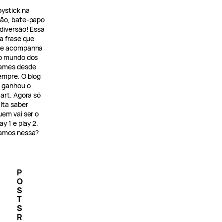
oystick na
ão, bate-papo
 diversão! Essa
 a frase que
e acompanha
o mundo dos
ames desde
empre. O blog
á ganhou o
tart. Agora só
alta saber
uem vai ser o
ay 1 e play 2.
amos nessa?
P
O
S
T
S
R