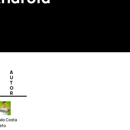
A
U
T
O
R
ulio Costa
eto