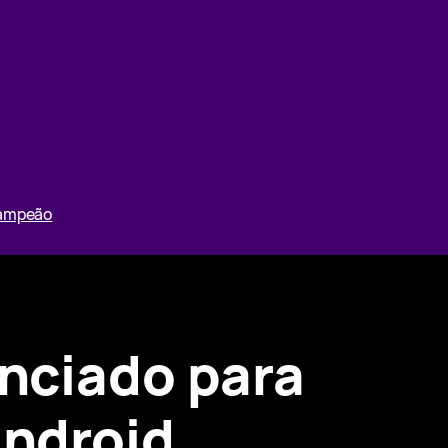
Campeão
nciado para
Android