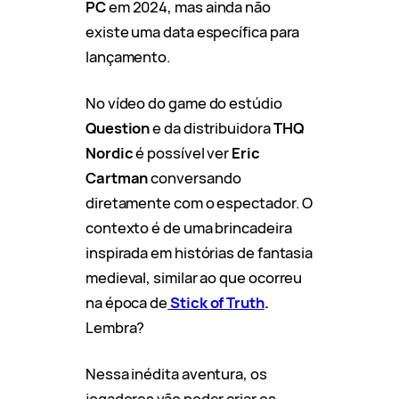
PC
em 2024, mas ainda não
existe uma data específica para
lançamento.
No vídeo do game do estúdio
Question
e da distribuidora
THQ
Nordic
é possível ver
Eric
Cartman
conversando
diretamente com o espectador. O
contexto é de uma brincadeira
inspirada em histórias de fantasia
medieval, similar ao que ocorreu
na época de
Stick of Truth
.
Lembra?
Nessa inédita aventura, os
jogadores vão poder criar os