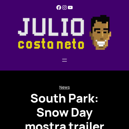
Pular
Facebook
Instagram
YouTube
para
o
conteúdo
News
South Park:
Snow Day
mostra trailer