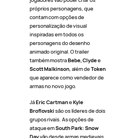
próprios personagens, que
contam com opções de
personalização de visual
inspiradas em todos os
personagens do desenho
animado original. O trailer
também mostra
Bebe, Clyde
e
Scott Malkinson
, além de
Token
que aparece como vendedor de
armas no novo jogo.
Já
Eric Cartman
e
Kyle
Broflovski
são os líderes de dois
grupos rivais. As opções de
ataque em
South Park: Snow
Day
vão desde armas medievais,