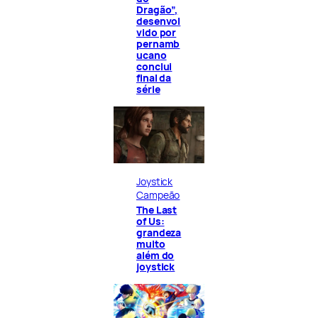
Dragão”,
desenvol
vido por
pernamb
ucano
conclui
final da
série
Joystick
Campeão
The Last
of Us:
grandeza
muito
além do
joystick