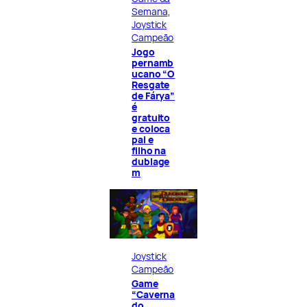
Semana
, 
Joystick
Campeão
Jogo
pernamb
ucano “O
Resgate
de Fárya”
é
gratuito
e coloca
pai e
filho na
dublage
m
Joystick
Campeão
Game
“Caverna
do