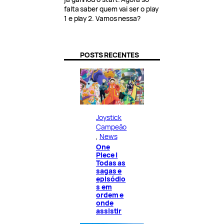
falta saber quem vai ser o play
1 e play 2. Vamos nessa?
POSTS RECENTES
Joystick
Campeão
, 
News
One
Piece |
Todas as
sagas e
episódio
s em
ordem e
onde
assistir