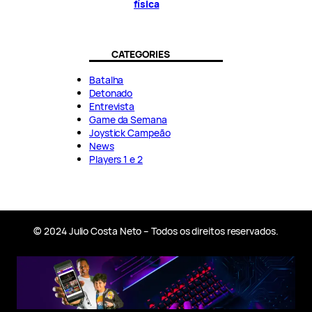
física
CATEGORIES
Batalha
Detonado
Entrevista
Game da Semana
Joystick Campeão
News
Players 1 e 2
© 2024 Julio Costa Neto – Todos os direitos reservados.