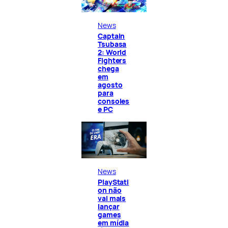
News
Captain
Tsubasa
2: World
Fighters
chega
em
agosto
para
consoles
e PC
News
PlayStati
on não
vai mais
lançar
games
em mídia