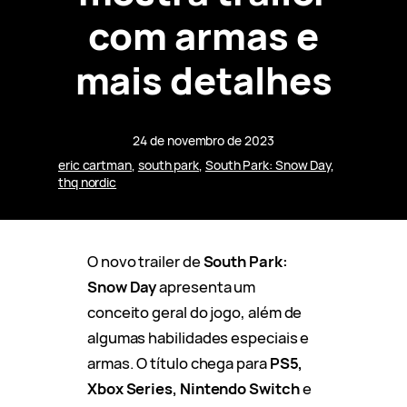
com armas e
mais detalhes
24 de novembro de 2023
eric cartman
, 
south park
, 
South Park: Snow Day
, 
thq nordic
O novo trailer de
South Park:
Snow Day
apresenta um
conceito geral do jogo, além de
algumas habilidades especiais e
armas. O título chega para
PS5,
Xbox Series, Nintendo Switch
e