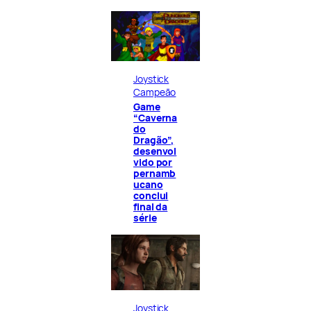
Joystick
Campeão
Game
“Caverna
do
Dragão”,
desenvol
vido por
pernamb
ucano
conclui
final da
série
Joystick