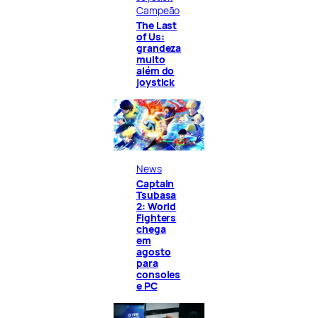
Campeão
The Last
of Us:
grandeza
muito
além do
joystick
News
Captain
Tsubasa
2: World
Fighters
chega
em
agosto
para
consoles
e PC