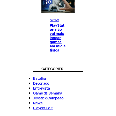
News
PlayStati
on não
vai mais
lançar
games
em mídia
física
CATEGORIES
Batalha
Detonado
Entrevista
Game da Semana
Joystick Campeão
News
Players 1 e 2