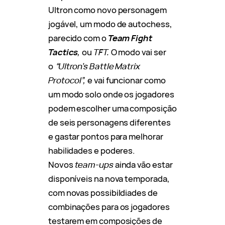
Ultron como novo personagem
jogável, um modo de autochess,
parecido com o
Team Fight
Tactics
,
ou
TFT.
O modo vai ser
o
“Ultron’s Battle Matrix
Protocol”,
e vai funcionar como
um modo solo onde os jogadores
podem escolher uma composição
de seis personagens diferentes
e gastar pontos para melhorar
habilidades e poderes.
Novos
team-ups
ainda vão estar
disponíveis na nova temporada,
com novas possibildiades de
combinações para os jogadores
testarem em composições de