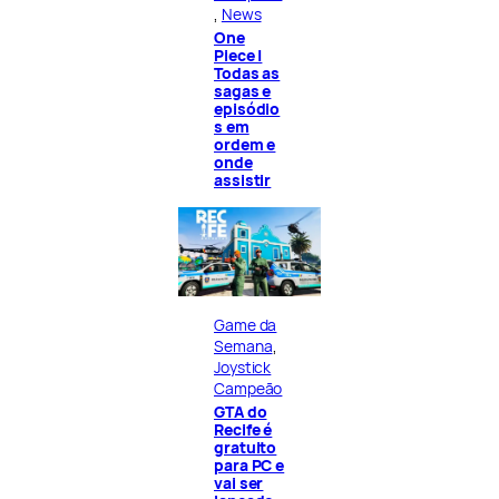
, 
News
One
Piece |
Todas as
sagas e
episódio
s em
ordem e
onde
assistir
Game da
Semana
, 
Joystick
Campeão
GTA do
Recife é
gratuito
para PC e
vai ser