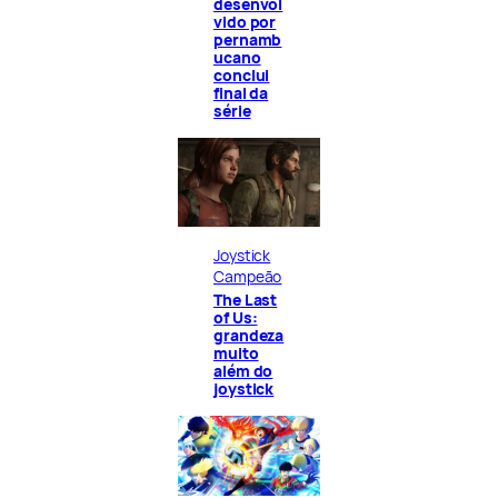
desenvol
vido por
pernamb
ucano
conclui
final da
série
Joystick
Campeão
The Last
of Us:
grandeza
muito
além do
joystick