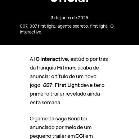
3 de junho de 2025
007
, 
007 first light
, 
agente secreto
, 
first light
, 
IO
Interactive
A
IO Interactive
, estúdio por trás
da franquia
Hitman
,
acaba de
anunciar o título de um novo
jogo.
00
7: First Light
deve ter o
primeiro trailer revelado ainda
esta semana.
O game da saga Bond foi
anunciado por meio de um
pequeno trailer em
CGI
em