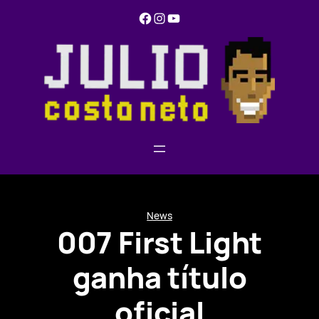
Pular
Facebook
Instagram
YouTube
para
o
conteúdo
News
007 First Light
ganha título
oficial