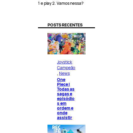
1 e play 2. Vamos nessa?
POSTS RECENTES
Joystick
Campeão
, 
News
One
Piece |
Todas as
sagas e
episódio
s em
ordem e
onde
assistir