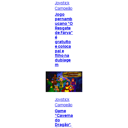
Joystick
Campeão
Jogo
pernamb
ucano “O
Resgate
de Fárya”
é
gratuito
e coloca
pai e
filho na
dublage
m
Joystick
Campeão
Game
“Caverna
do
Dragão”,