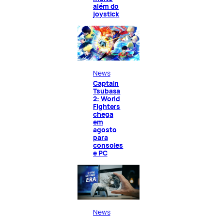
além do
joystick
News
Captain
Tsubasa
2: World
Fighters
chega
em
agosto
para
consoles
e PC
News