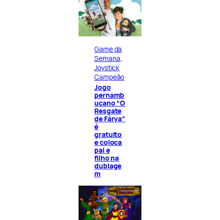
Game da
Semana
, 
Joystick
Campeão
Jogo
pernamb
ucano “O
Resgate
de Fárya”
é
gratuito
e coloca
pai e
filho na
dublage
m