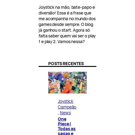
Joystick na mão, bate-papo e
diversão! Essa é a frase que
me acompanha no mundo dos
games desde sempre. O blog
já ganhou o start. Agora só
falta saber quem vai ser o play
1 e play 2. Vamos nessa?
POSTS RECENTES
Joystick
Campeão
, 
News
One
Piece |
Todas as
sagas e