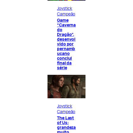
Joystick
Campeão
Game
“Caverna
do
Dragão”,
desenvol
vido por
pernamb
ucano
conclui
final da
série
Joystick
Campeão
The Last
of Us:
grandeza
muito