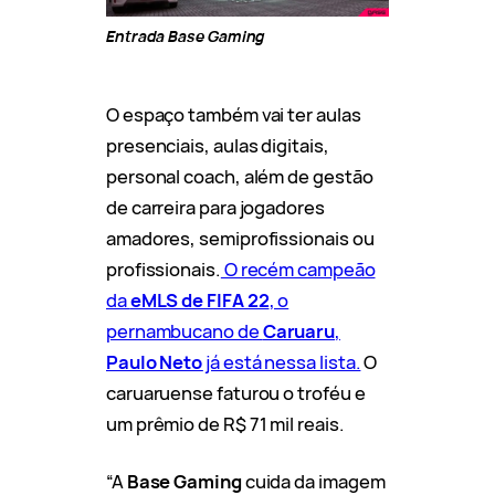
Entrada Base Gaming
O espaço também vai ter aulas
presenciais, aulas digitais,
personal coach, além de gestão
de carreira para jogadores
amadores, semiprofissionais ou
profissionais.
O recém campeão
da
eMLS de FIFA 22
, o
pernambucano de
Caruaru
,
Paulo Neto
já está nessa lista.
O
caruaruense faturou o troféu e
um prêmio de R$ 71 mil reais.
“A
Base Gaming
cuida da imagem