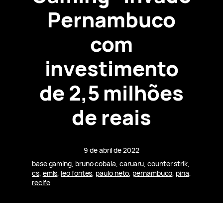
Pernambuco
com
investimento
de 2,5 milhões
de reais
9 de abril de 2022
base gaming
, 
bruno cobaia
, 
caruaru
, 
counter strik
, 
cs
, 
emls
, 
leo fontes
, 
paulo neto
, 
pernambuco
, 
pina
, 
recife