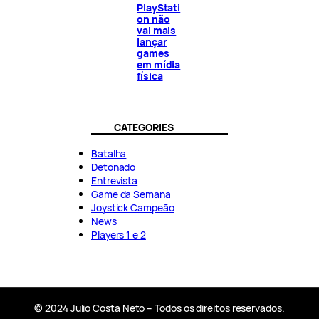
PlayStati
on não
vai mais
lançar
games
em mídia
física
CATEGORIES
Batalha
Detonado
Entrevista
Game da Semana
Joystick Campeão
News
Players 1 e 2
© 2024 Julio Costa Neto – Todos os direitos reservados.