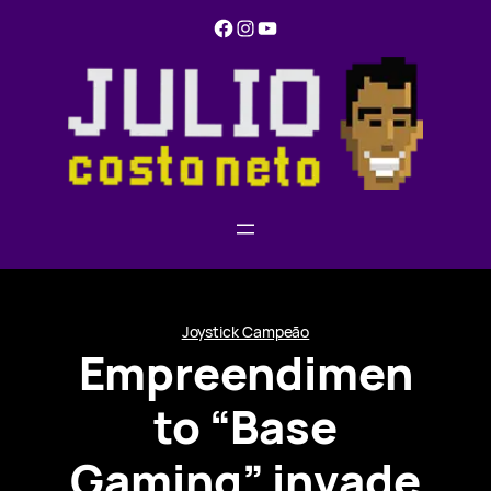
Pular
Facebook
Instagram
YouTube
para
o
conteúdo
Joystick Campeão
Empreendimen
to “Base
Gaming” invade