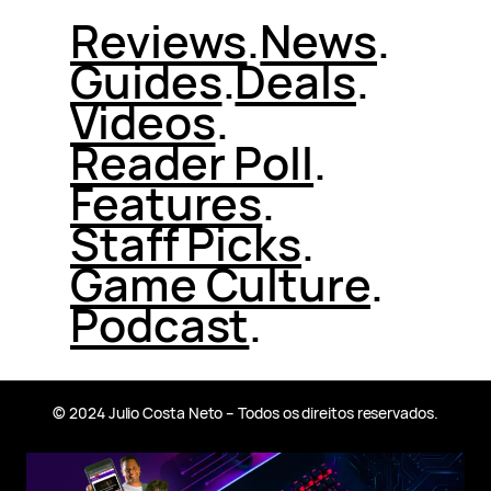
Reviews
.
News
.
Guides
.
Deals
.
Videos
.
Reader Poll
.
Features
.
Staff Picks
.
Game Culture
.
Podcast
.
© 2024 Julio Costa Neto – Todos os direitos reservados.