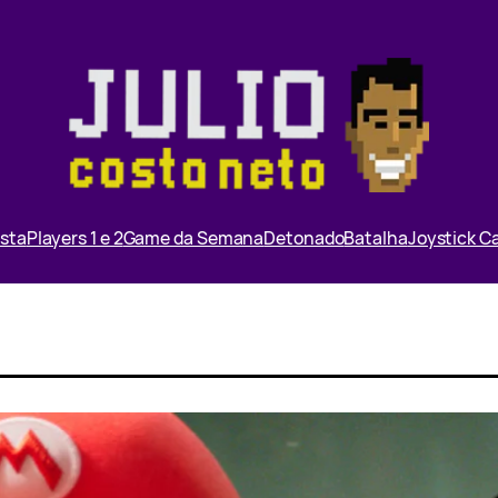
ista
Players 1 e 2
Game da Semana
Detonado
Batalha
Joystick 