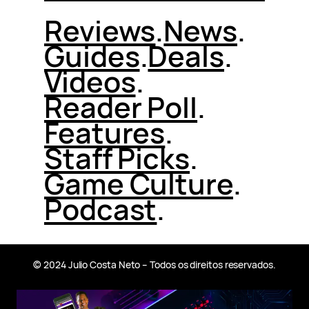
Reviews
.
News
.
Guides
.
Deals
.
Videos
.
Reader Poll
.
Features
.
Staff Picks
.
Game Culture
.
Podcast
.
© 2024 Julio Costa Neto – Todos os direitos reservados.