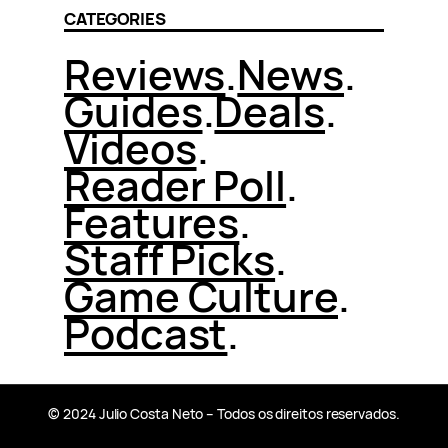
CATEGORIES
Reviews
.
News
.
Guides
.
Deals
.
Videos
.
Reader Poll
.
Features
.
Staff Picks
.
Game Culture
.
Podcast
.
© 2024 Julio Costa Neto – Todos os direitos reservados.