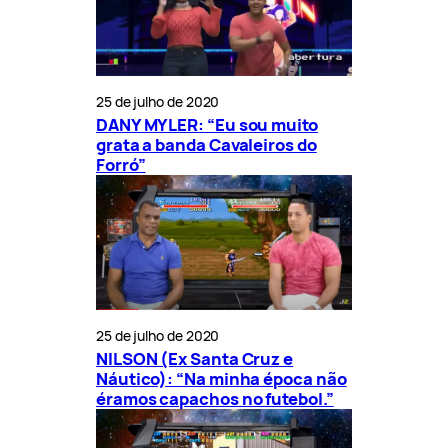
25 de julho de 2020
DANY MYLER: “Eu sou muito
grata a banda Cavaleiros do
Forró”
25 de julho de 2020
NILSON (Ex Santa Cruz e
Náutico): “Na minha época não
éramos capachos no futebol.”