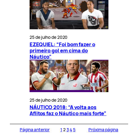
25 de julho de 2020
EZEQUIEL: “Foi bom fazer o
primeiro gol em cima do
Náutico”
25 de julho de 2020
NÁUTICO 2018: “A volta aos
Aflitos faz o Náutico mais forte”
Página anterior
1
2
3
4
5
Próxima página