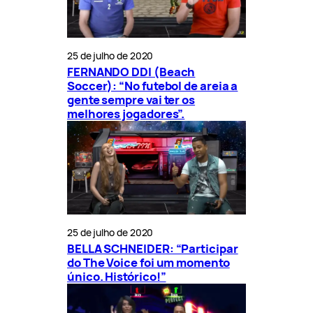
25 de julho de 2020
FERNANDO DDI (Beach
Soccer): “No futebol de areia a
gente sempre vai ter os
melhores jogadores”.
25 de julho de 2020
BELLA SCHNEIDER: “Participar
do The Voice foi um momento
único. Histórico!”