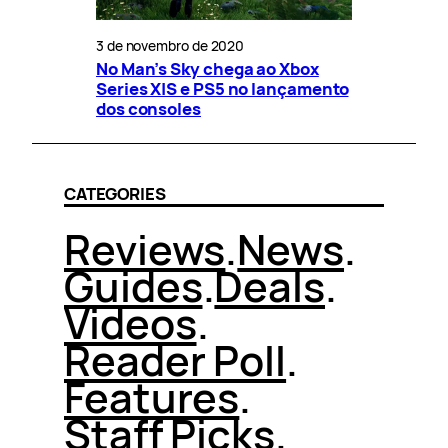
3 de novembro de 2020
No Man’s Sky chega ao Xbox
Series X|S e PS5 no lançamento
dos consoles
CATEGORIES
Reviews
.
News
.
Guides
.
Deals
.
Videos
.
Reader Poll
.
Features
.
Staff Picks
.