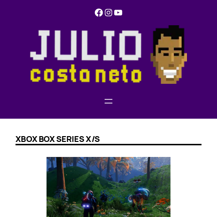
Pular
Facebook
Instagram
YouTube
para
o
conteúdo
XBOX BOX SERIES X/S