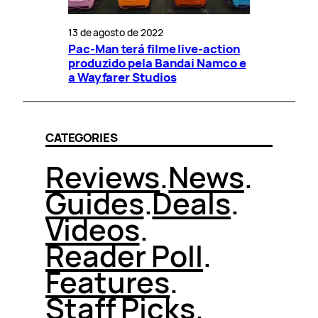
13 de agosto de 2022
Pac-Man terá filme live-action
produzido pela Bandai Namco e
a Wayfarer Studios
CATEGORIES
Reviews
.
News
.
Guides
.
Deals
.
Videos
.
Reader Poll
.
Features
.
Staff Picks
.