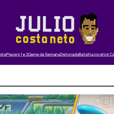
ista
Players 1 e 2
Game da Semana
Detonado
Batalha
Joystick 