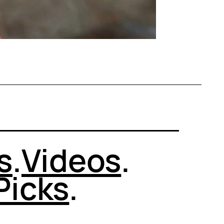
s
.
Videos
.
Picks
.