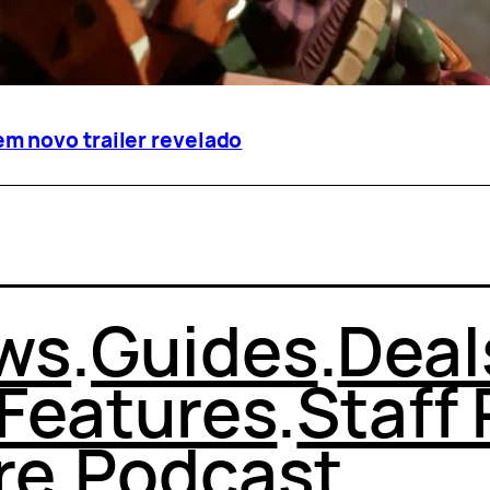
m novo trailer revelado
ws
.
Guides
.
Deal
Features
.
Staff 
re
.
Podcast
.