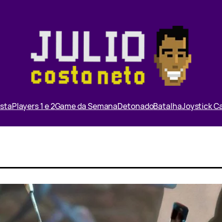
ista
Players 1 e 2
Game da Semana
Detonado
Batalha
Joystick 