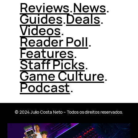
Reviews
.
News
.
Guides
.
Deals
.
Videos
.
Reader Poll
.
Features
.
Staff Picks
.
Game Culture
.
Podcast
.
© 2024 Julio Costa Neto – Todos os direitos reservados.