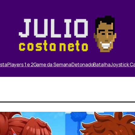
ista
Players 1 e 2
Game da Semana
Detonado
Batalha
Joystick 