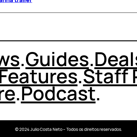
ws
.
Guides
.
Deal
Features
.
Staff 
re
.
Podcast
.
© 2024 Julio Costa Neto – Todos os direitos reservados.