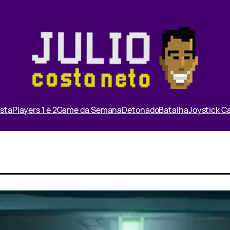
ista
Players 1 e 2
Game da Semana
Detonado
Batalha
Joystick 