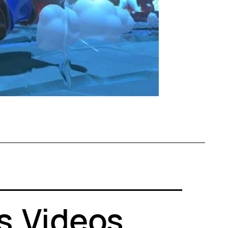
s
.
Videos
.