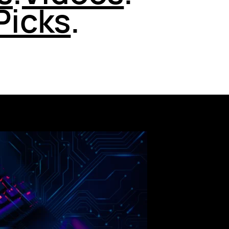
Picks
.