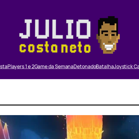
ista
Players 1 e 2
Game da Semana
Detonado
Batalha
Joystick 