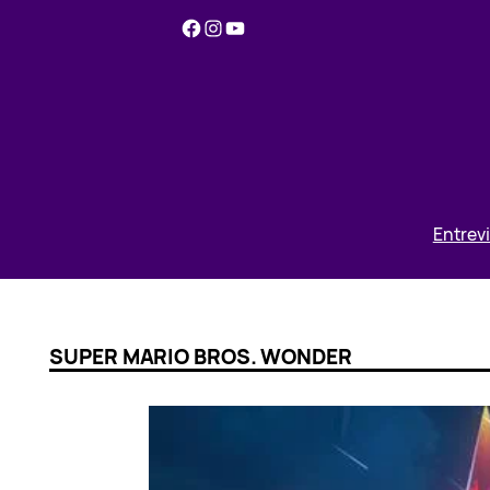
Pular
Facebook
Instagram
YouTube
para
o
conteúdo
Entrev
SUPER MARIO BROS. WONDER