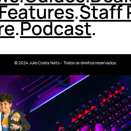
Features
.
Staff 
re
.
Podcast
.
© 2024 Julio Costa Neto – Todos os direitos reservados.