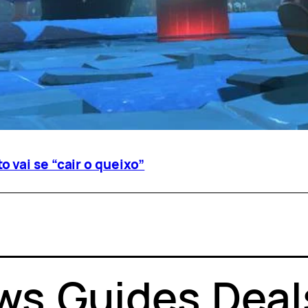
 vai se “cair o queixo”
ws
.
Guides
.
Deal