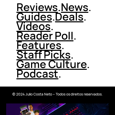
Reviews
.
News
.
Guides
.
Deals
.
Videos
.
Reader Poll
.
Features
.
Staff Picks
.
Game Culture
.
Podcast
.
© 2024 Julio Costa Neto – Todos os direitos reservados.