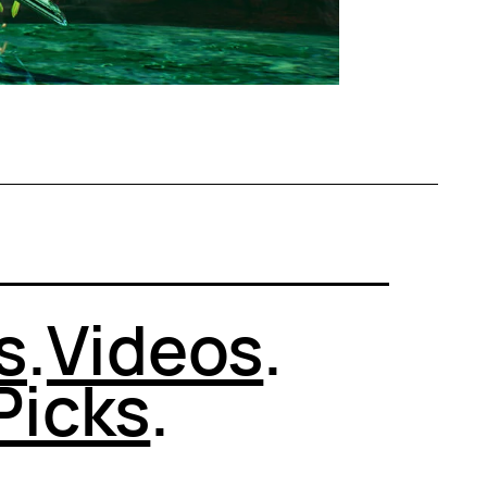
s
.
Videos
.
Picks
.