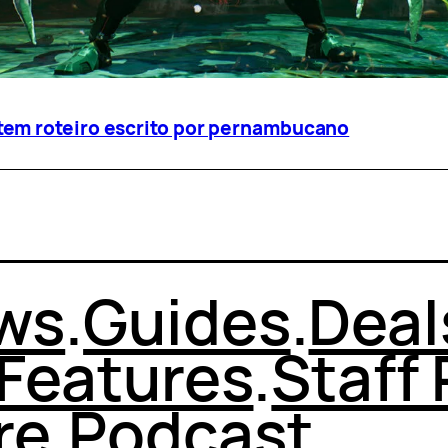
em roteiro escrito por pernambucano
ws
.
Guides
.
Deal
Features
.
Staff 
re
.
Podcast
.