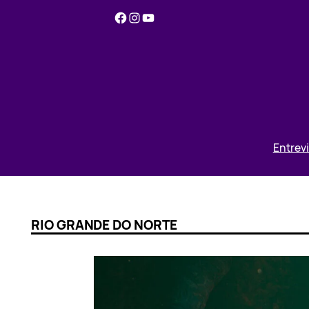
Pular
Facebook
Instagram
YouTube
para
o
conteúdo
Entrev
RIO GRANDE DO NORTE