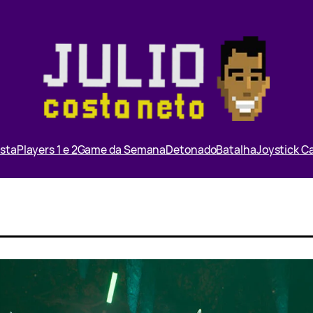
ista
Players 1 e 2
Game da Semana
Detonado
Batalha
Joystick 