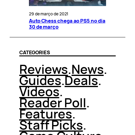
29 de março de 2021
Auto Chess chega ao PS5 no dia
30 de março
CATEGORIES
Reviews
.
News
.
Guides
.
Deals
.
Videos
.
Reader Poll
.
Features
.
Staff Picks
.