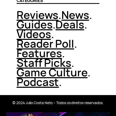
CATEGORIES
Reviews
.
News
.
Guides
.
Deals
.
Videos
.
Reader Poll
.
Features
.
Staff Picks
.
Game Culture
.
Podcast
.
© 2024 Julio Costa Neto – Todos os direitos reservados.