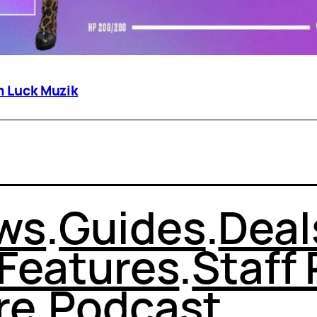
m Luck Muzik
ws
.
Guides
.
Deal
Features
.
Staff 
re
.
Podcast
.