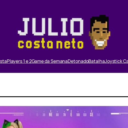
ista
Players 1 e 2
Game da Semana
Detonado
Batalha
Joystick 