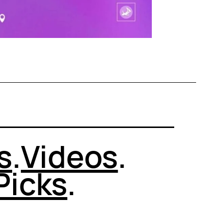
s
.
Videos
.
Picks
.