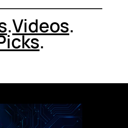
s
.
Videos
.
Picks
.