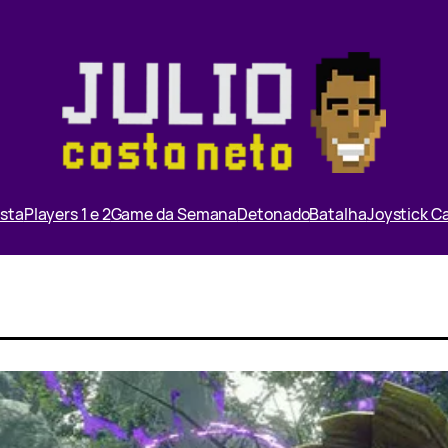
ista
Players 1 e 2
Game da Semana
Detonado
Batalha
Joystick 