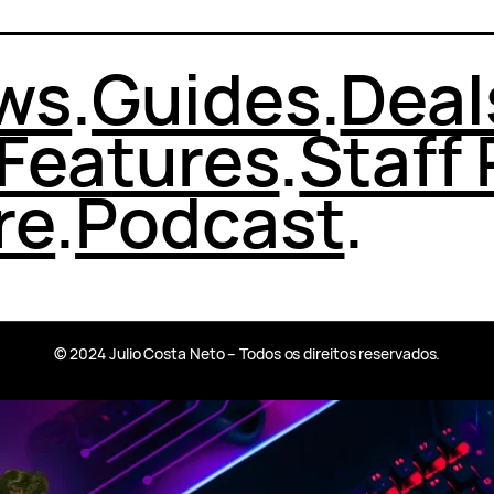
ws
.
Guides
.
Deal
Features
.
Staff 
re
.
Podcast
.
© 2024 Julio Costa Neto – Todos os direitos reservados.