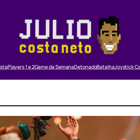
ista
Players 1 e 2
Game da Semana
Detonado
Batalha
Joystick 