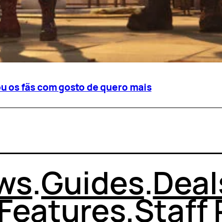
u os fãs com gosto de quero mais
ws
.
Guides
.
Deal
Features
.
Staff 