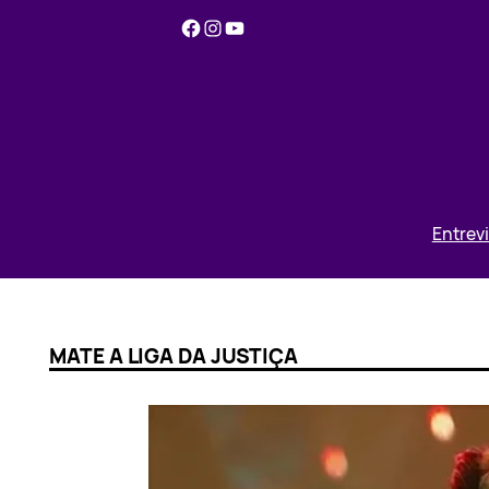
Pular
Facebook
Instagram
YouTube
para
o
conteúdo
Entrev
MATE A LIGA DA JUSTIÇA