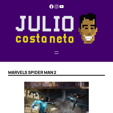
Pular
Facebook
Instagram
YouTube
para
o
conteúdo
MARVELS SPIDER MAN 2