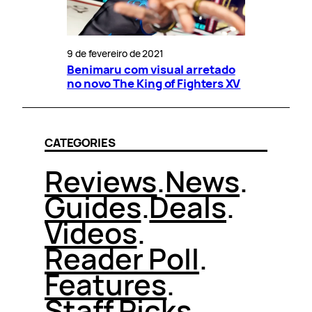
9 de fevereiro de 2021
Benimaru com visual arretado
no novo The King of Fighters XV
CATEGORIES
Reviews
.
News
.
Guides
.
Deals
.
Videos
.
Reader Poll
.
Features
.
Staff Picks
.