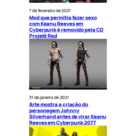
7 de fevereiro de 2021
Mod que permitia fazer sexo
com Keanu Reeves em
Cyberpunk é removido pela CD
Projekt Red
31 de janeiro de 2021
Arte mostra a criação do
personagem Johnny
Silverhand antes de virar Keanu
Reeves em Cyberpunk 2077