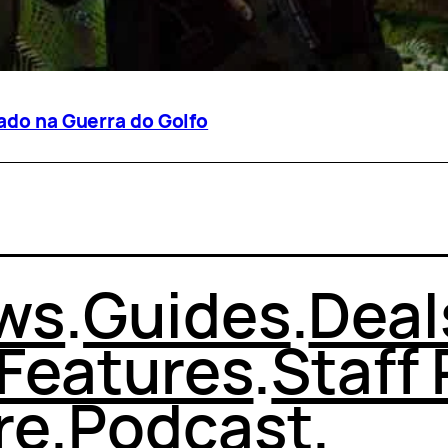
uado na Guerra do Golfo
ws
.
Guides
.
Deal
Features
.
Staff 
re
.
Podcast
.