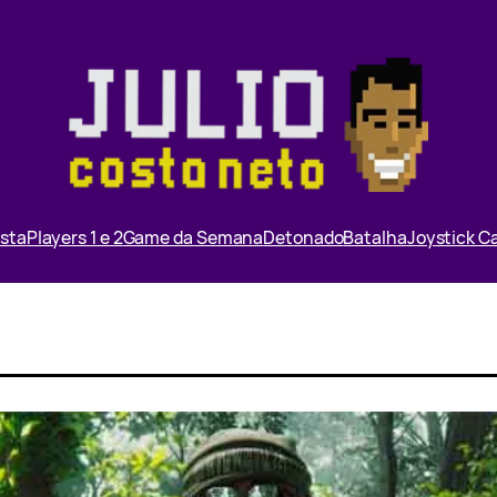
ista
Players 1 e 2
Game da Semana
Detonado
Batalha
Joystick 