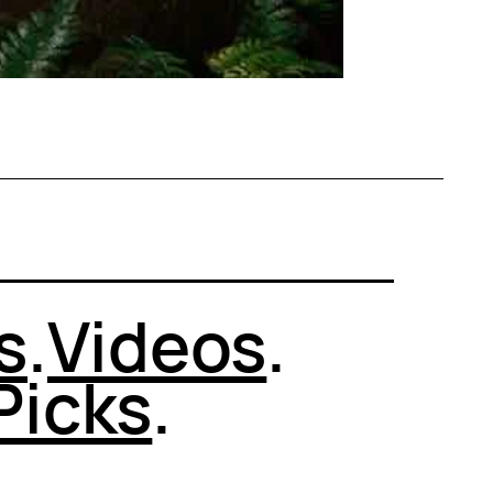
s
.
Videos
.
Picks
.