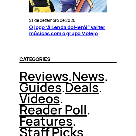
21 de dezembro de 2020
O jogo “A Lenda do Herói” vai ter
músicas com o grupo Molejo
CATEGORIES
Reviews
.
News
.
Guides
.
Deals
.
Videos
.
Reader Poll
.
Features
.
Staff Picks
.