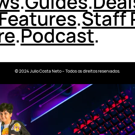
ws
.
Guides
.
Deal
Features
.
Staff 
re
.
Podcast
.
© 2024 Julio Costa Neto – Todos os direitos reservados.