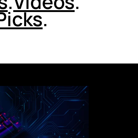
s
.
Videos
.
Picks
.