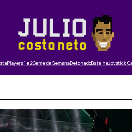
ista
Players 1 e 2
Game da Semana
Detonado
Batalha
Joystick 