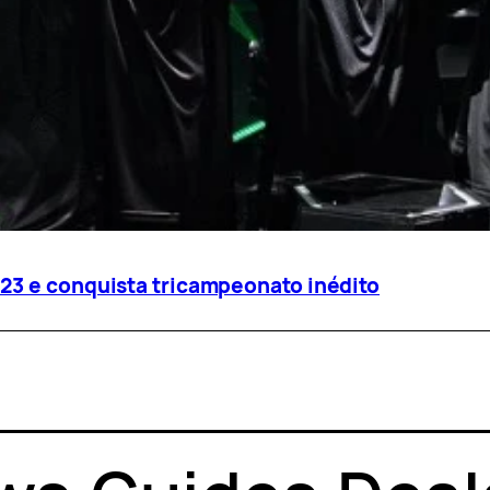
23 e conquista tricampeonato inédito