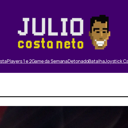
ista
Players 1 e 2
Game da Semana
Detonado
Batalha
Joystick 