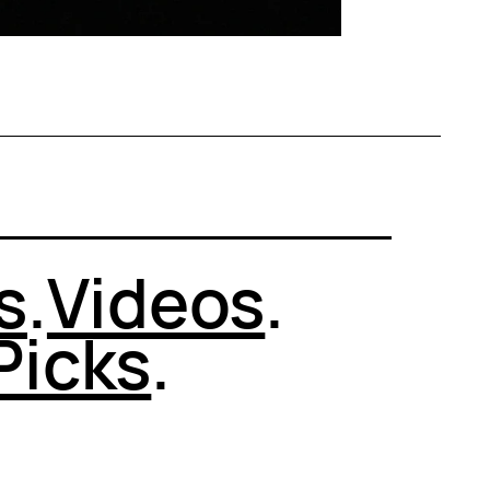
s
.
Videos
.
Picks
.