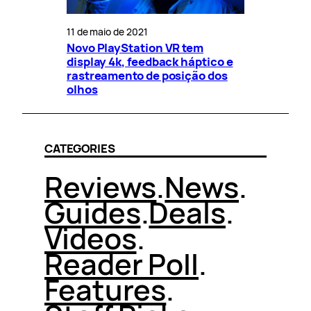
11 de maio de 2021
Novo PlayStation VR tem
display 4k, feedback háptico e
rastreamento de posição dos
olhos
CATEGORIES
Reviews
.
News
.
Guides
.
Deals
.
Videos
.
Reader Poll
.
Features
.