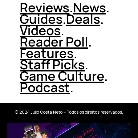
Reviews
.
News
.
Guides
.
Deals
.
Videos
.
Reader Poll
.
Features
.
Staff Picks
.
Game Culture
.
Podcast
.
© 2024 Julio Costa Neto – Todos os direitos reservados.