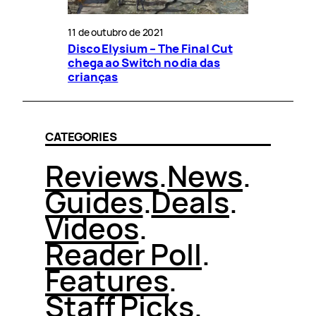
11 de outubro de 2021
Disco Elysium – The Final Cut
chega ao Switch no dia das
crianças
CATEGORIES
Reviews
.
News
.
Guides
.
Deals
.
Videos
.
Reader Poll
.
Features
.
Staff Picks
.