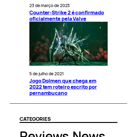
23 de março de 2023
Counter-Strike 2 é confirmado
oficialmente pela Valve
5 de julho de 2021
Jogo Dolmen que chega em
2022 tem roteiro escrito por
pernambucano
CATEGORIES
Reviews
.
News
.