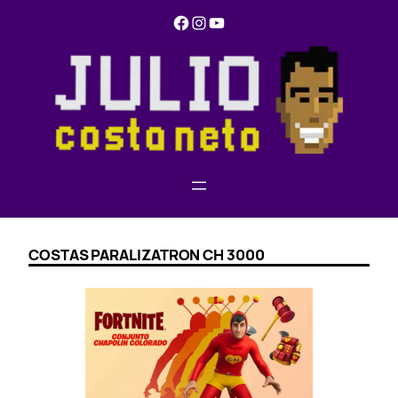
Pular
Facebook
Instagram
YouTube
para
o
conteúdo
COSTAS PARALIZATRON CH 3000