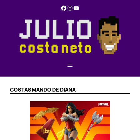
Pular
Facebook
Instagram
YouTube
para
o
conteúdo
COSTAS MANDO DE DIANA