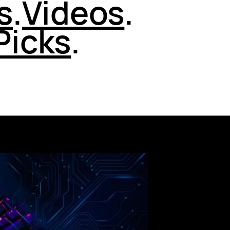
s
.
Videos
.
Picks
.