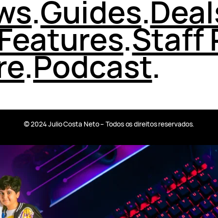
ws
.
Guides
.
Deal
Features
.
Staff 
re
.
Podcast
.
© 2024 Julio Costa Neto – Todos os direitos reservados.