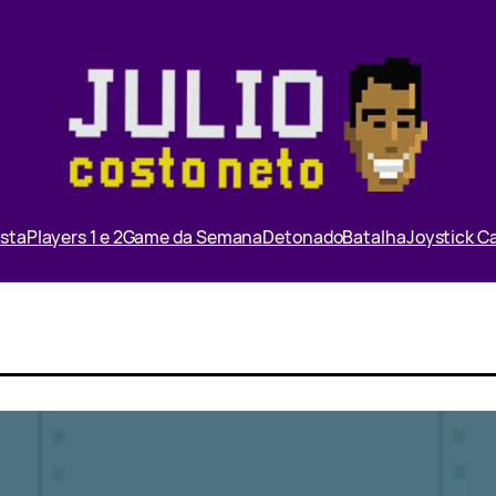
ista
Players 1 e 2
Game da Semana
Detonado
Batalha
Joystick 