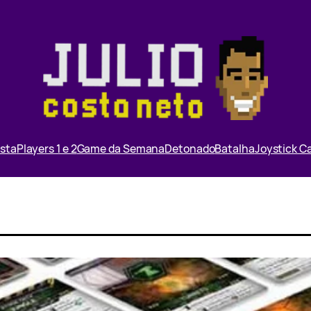
ista
Players 1 e 2
Game da Semana
Detonado
Batalha
Joystick 