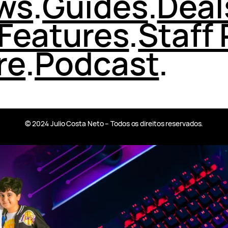
ws
.
Guides
.
Deal
Features
.
Staff 
re
.
Podcast
.
© 2024 Julio Costa Neto – Todos os direitos reservados.