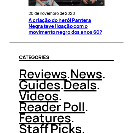
20 de novembro de 2020
A criação do herói Pantera
Negra teve ligação com o
movimento negro dos anos 60?
CATEGORIES
Reviews
.
News
.
Guides
.
Deals
.
Videos
.
Reader Poll
.
Features
.
Staff Picks
.