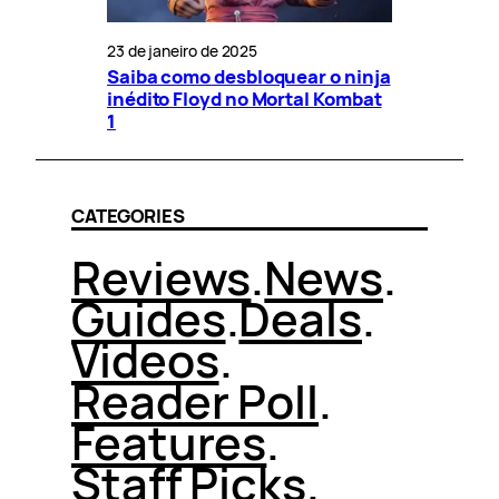
23 de janeiro de 2025
Saiba como desbloquear o ninja
inédito Floyd no Mortal Kombat
1
CATEGORIES
Reviews
.
News
.
Guides
.
Deals
.
Videos
.
Reader Poll
.
Features
.
Staff Picks
.