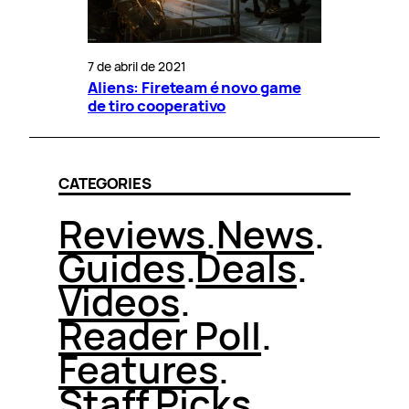
7 de abril de 2021
Aliens: Fireteam é novo game
de tiro cooperativo
CATEGORIES
Reviews
.
News
.
Guides
.
Deals
.
Videos
.
Reader Poll
.
Features
.
Staff Picks
.