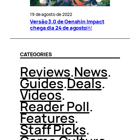
19 de agosto de 2022
Versão 3.0 de Genshin Impact
chega dia 24 de agosto￼
CATEGORIES
Reviews
.
News
.
Guides
.
Deals
.
Videos
.
Reader Poll
.
Features
.
Staff Picks
.