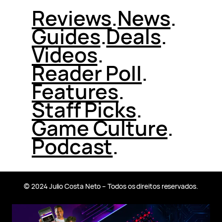
Reviews
.
News
.
Guides
.
Deals
.
Videos
.
Reader Poll
.
Features
.
Staff Picks
.
Game Culture
.
Podcast
.
© 2024 Julio Costa Neto – Todos os direitos reservados.