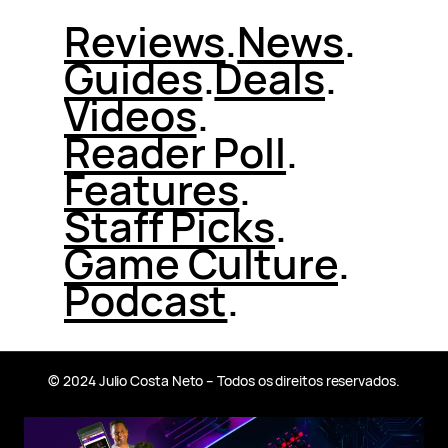
Reviews
.
News
.
Guides
.
Deals
.
Videos
.
Reader Poll
.
Features
.
Staff Picks
.
Game Culture
.
Podcast
.
© 2024 Julio Costa Neto – Todos os direitos reservados.