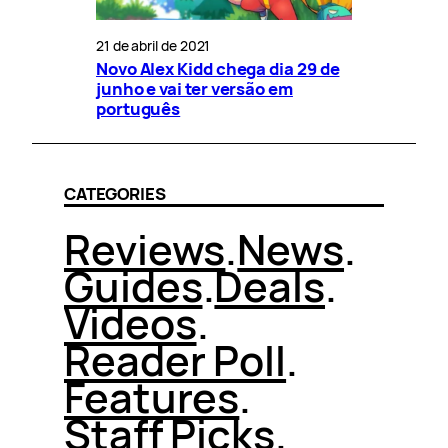
21 de abril de 2021
Novo Alex Kidd chega dia 29 de
junho e vai ter versão em
português
CATEGORIES
Reviews
.
News
.
Guides
.
Deals
.
Videos
.
Reader Poll
.
Features
.
Staff Picks
.