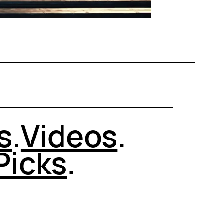
s
.
Videos
.
Picks
.