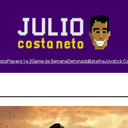
ista
Players 1 e 2
Game da Semana
Detonado
Batalha
Joystick 