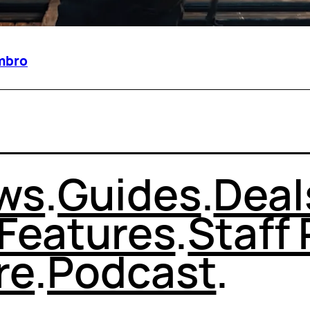
embro
ws
.
Guides
.
Deal
Features
.
Staff 
re
.
Podcast
.