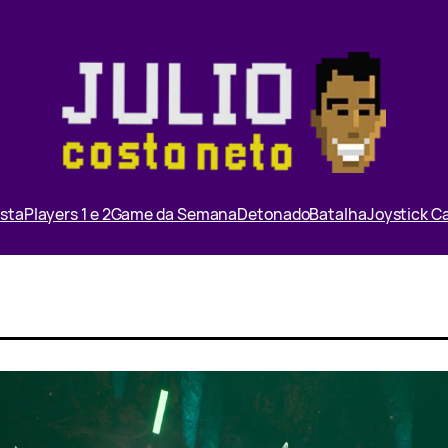
ista
Players 1 e 2
Game da Semana
Detonado
Batalha
Joystick 