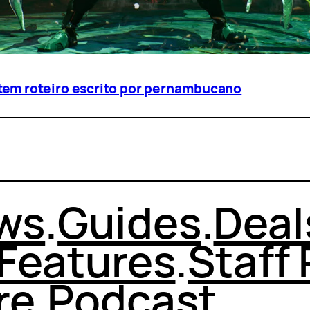
em roteiro escrito por pernambucano
ws
.
Guides
.
Deal
Features
.
Staff 
re
.
Podcast
.