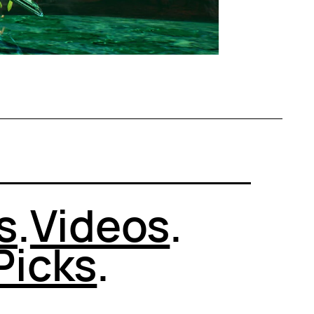
s
.
Videos
.
Picks
.