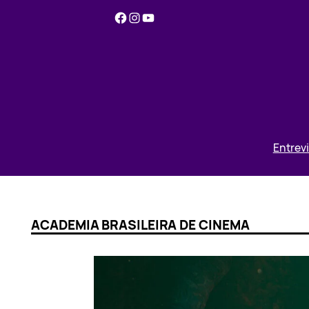
Pular
Facebook
Instagram
YouTube
para
o
conteúdo
Entrev
ACADEMIA BRASILEIRA DE CINEMA